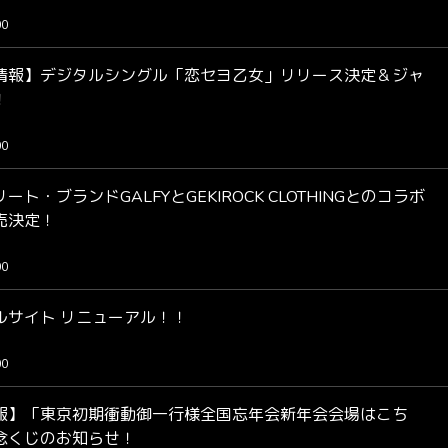
00
情報】デジタルシングル「恋セヨ乙女」リリース決定＆ジャ
！
00
ト・ブランドGALFYとGEKIROCK CLOTHINGとのコラボ
売決定！
00
ルサイト リニューアル！！
00
報】「東京初期衝動御一行様全国忘年会新年会会場はこち
念くじのお知らせ！