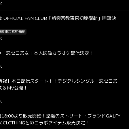
00
 OFFICIAL FAN CLUB「新興宗教東京初期衝動」開設決
宗教東京初期衝動
00
)より「恋セヨ乙女」本人映像カラオケ配信決定！
00
情報】本日配信スタート！！デジタルシングル「恋セヨ乙
ス＆MV公開！
00
(月)18:00より販売開始！話題のストリート・ブランドGALFY
CK CLOTHINGとのコラボアイテム販売決定！