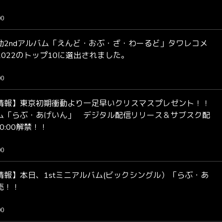
00
動2ndアルバム「えんど・おぶ・ざ・わーるど」タワレコメ
022のトップ10に選出されました。
00
情報】東京初期衝動より一足早いクリスマスプレゼント！！
ム「らぶ・あげいん」 デジタル配信リリース＆サブスク配
)0:00解禁！！
00
情報】本日、1stミニアルバム(ビックシングル）「らぶ・あ
売！！
00