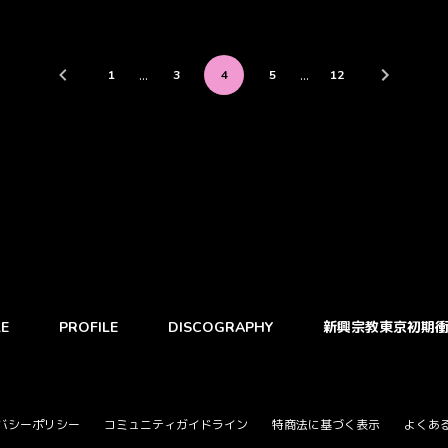
…
…
1
3
4
5
12
E
PROFILE
DISCOGRAPHY
新興宗教東京初期
バシーポリシー
コミュニティガイドライン
特商法に基づく表示
よくあ