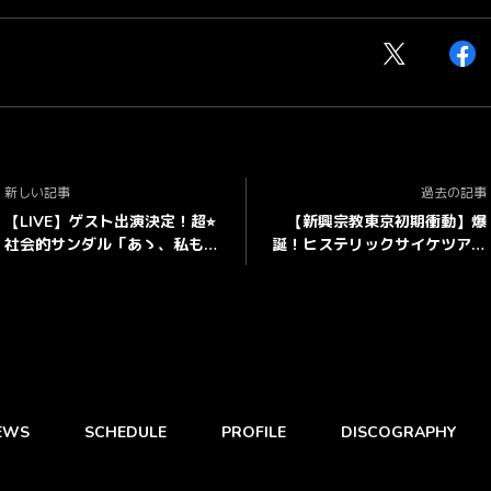
新しい記事
過去の記事
【LIVE】ゲスト出演決定！超⭐︎
【新興宗教東京初期衝動】爆
社会的サンダル「あゝ、私もい
誕！ヒステリックサイケツアー
つかはCity girl tour」札幌公演
TOUR BLOG更新！
EWS
SCHEDULE
PROFILE
DISCOGRAPHY