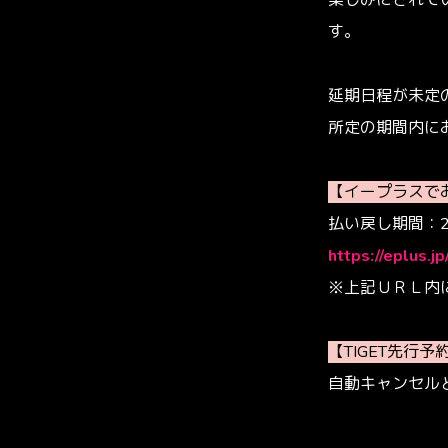
楽しみにされて
す。
延期日程が未定
所定の期間内に
【イープラスで
払い戻し期間：202
https://eplus.j
※上記ＵＲＬ内
【TIGET先行
自動キャンセル