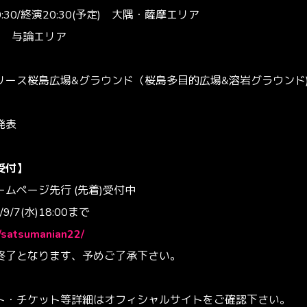
0:30/終演20:30(予定) 大隅・薩摩エリア
定) 与論エリア
リース桜島広場&グラウンド（桜島多目的広場&溶岩グラウンド
発表
受付】
ムページ先行 (先着)受付中
9/7(水)18:00まで
p/satsumanian22/
終了となります、予めご了承下さい。
ト・チケット等詳細はオフィシャルサイトをご確認下さい。