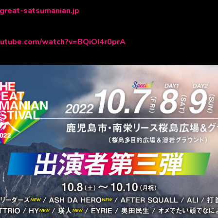
great-satsumanian.jp
outube.com/watch?v=BQiOI4r0prA