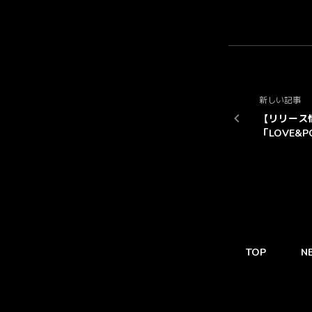
新しい記事
【リリース
「LOVE&
ッ セージ
TOP
N