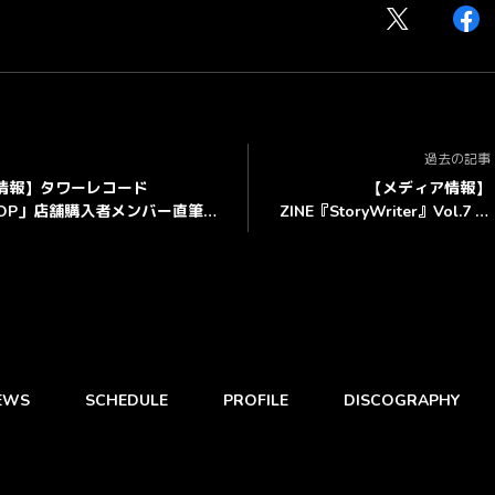
過去の記事
情報】タワーレコード
【メディア情報】
POP」店舗購入者メンバー直筆メ
ZINE『StoryWriter』Vol.7 メ
入り特別レシート施策決定！！
ンバー全員インタビュー掲
載！！
EWS
SCHEDULE
PROFILE
DISCOGRAPHY