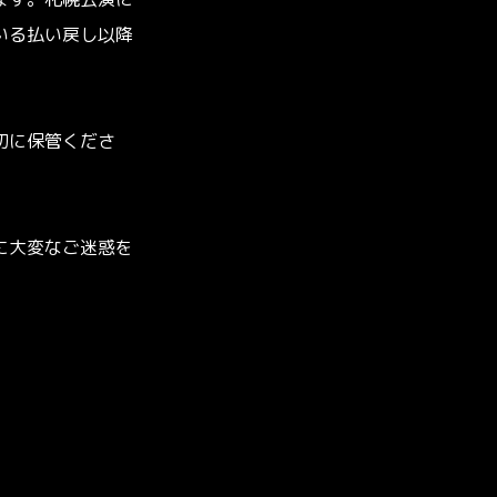
ます。札幌公演に
いる払い戻し以降
切に保管くださ
に大変なご迷惑を