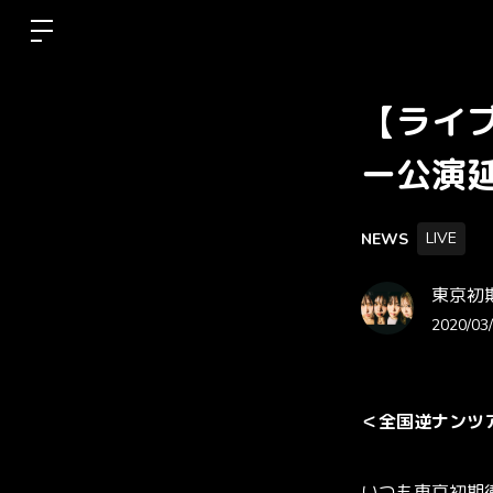
【ライ
ー公演
LIVE
NEWS
東京初期衝動
2020/03/
＜全国逆ナンツ