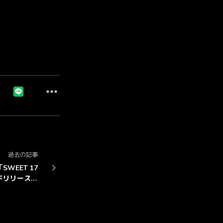
過去の記事
WEET 17
ードリリース決
定！！