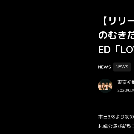
【リリ
のむきだ
ED「L
NEWS
NEWS
東京初期衝動
2020/03/
本日3/8より
札幌公演が新型